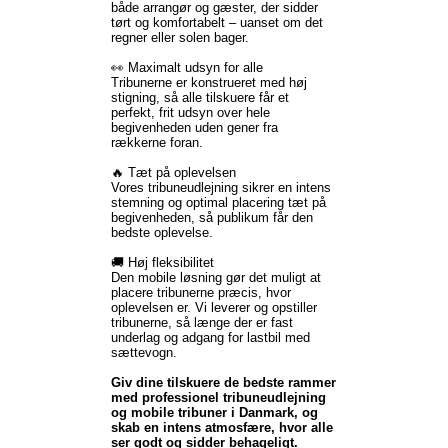
både arrangør og gæster, der sidder
tørt og komfortabelt – uanset om det
regner eller solen bager.
👀 Maximalt udsyn for alle
Tribunerne er konstrueret med høj
stigning, så alle tilskuere får et
perfekt, frit udsyn over hele
begivenheden uden gener fra
rækkerne foran.
🔥 Tæt på oplevelsen
Vores tribuneudlejning sikrer en intens
stemning og optimal placering tæt på
begivenheden, så publikum får den
bedste oplevelse.
🚚 Høj fleksibilitet
Den mobile løsning gør det muligt at
placere tribunerne præcis, hvor
oplevelsen er. Vi leverer og opstiller
tribunerne, så længe der er fast
underlag og adgang for lastbil med
sættevogn.
Giv dine tilskuere de bedste rammer
med professionel tribuneudlejning
og mobile tribuner i Danmark, og
skab en intens atmosfære, hvor alle
ser godt og sidder behageligt.