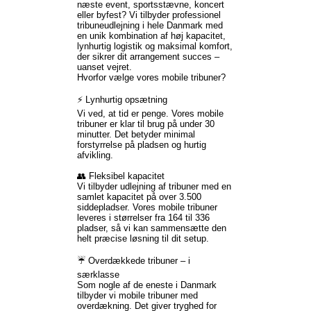
næste event, sportsstævne, koncert
eller byfest? Vi tilbyder professionel
tribuneudlejning i hele Danmark med
en unik kombination af høj kapacitet,
lynhurtig logistik og maksimal komfort,
der sikrer dit arrangement succes –
uanset vejret.
Hvorfor vælge vores mobile tribuner?
⚡ Lynhurtig opsætning
Vi ved, at tid er penge. Vores mobile
tribuner er klar til brug på under 30
minutter. Det betyder minimal
forstyrrelse på pladsen og hurtig
afvikling.
👥 Fleksibel kapacitet
Vi tilbyder udlejning af tribuner med en
samlet kapacitet på over 3.500
siddepladser. Vores mobile tribuner
leveres i størrelser fra 164 til 336
pladser, så vi kan sammensætte den
helt præcise løsning til dit setup.
☔ Overdækkede tribuner – i
særklasse
Som nogle af de eneste i Danmark
tilbyder vi mobile tribuner med
overdækning. Det giver tryghed for