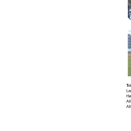
Tr
Læ
Hø
Al
Al