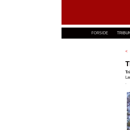
FORSIDE
TRIBU
<
T
Tr
Læ
.