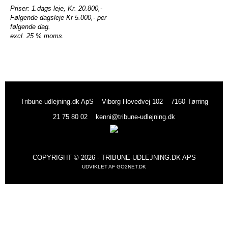
Priser: 1.dags leje, Kr. 20.800,-
Følgende dagsleje Kr 5.000,- per
følgende dag.
excl. 25 % moms.
Tribune-udlejning.dk ApS
Viborg Hovedvej 102
7160 Tørring
21 75 80 02
kenni@tribune-udlejning.dk
COPYRIGHT © 2026 - TRIBUNE-UDLEJNING.DK APS
UDVIKLET AF
GO2NET.DK